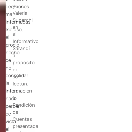
y
decisiones
Valeria
mal
Superchi
informadas.
en
Incluso,
el
el
Informativo
propio
Sarandí
hecho
a
de
propósito
no
de
consolidar
su
la
lectura
de
información
la
hace
Rendición
perder
de
de
Cuentas
vista
presentada
el