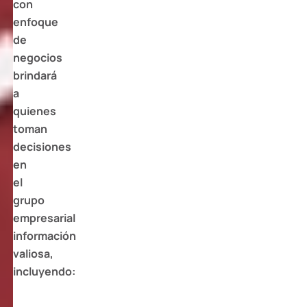
con
enfoque
de
negocios
brindará
a
quienes
toman
decisiones
en
el
grupo
empresarial
información
valiosa,
incluyendo: