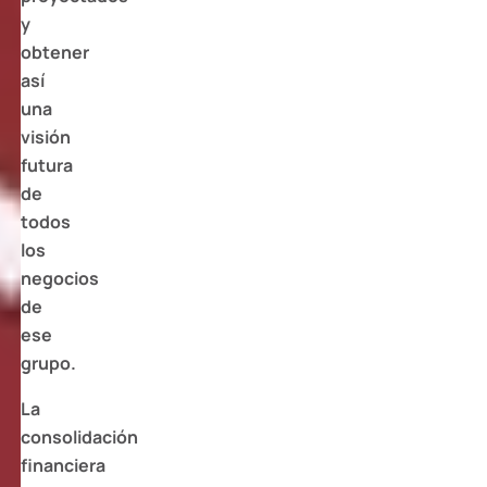
y
obtener
así
una
visión
futura
de
todos
los
negocios
de
ese
grupo.
La
consolidación
financiera