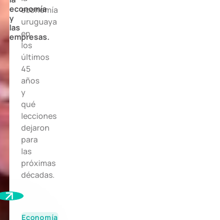
economía
economía
y
uruguaya
las
en
empresas.
los
últimos
45
años
y
qué
lecciones
dejaron
para
las
próximas
décadas.
Economía