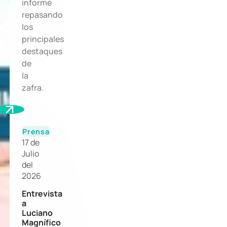
informe
repasando
los
principales
destaques
de
la
zafra.
Prensa
17 de
Julio
del
2026
Entrevista
a
Luciano
Magnífico