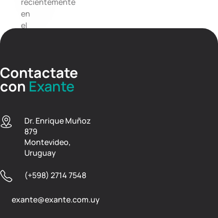
recientemente
en
el
Parlamento.
Contactate
con
Exante
Dr. Enrique Muñoz
879
Montevideo,
Uruguay
(+598) 2714 7548
exante@exante.com.uy