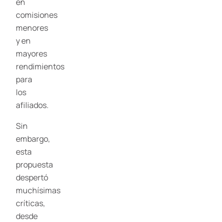
en
comisiones
menores
y en
mayores
rendimientos
para
los
afiliados.
Sin
embargo,
esta
propuesta
despertó
muchísimas
críticas,
desde