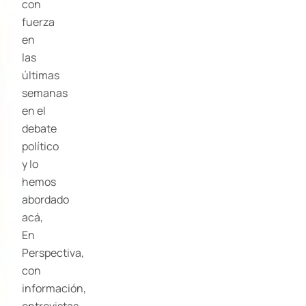
con
fuerza
en
las
últimas
semanas
en el
debate
político
y lo
hemos
abordado
acá,
En
Perspectiva,
con
información,
entrevistas