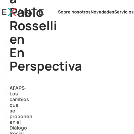
Pablo
Sobre nosotros
Novedades
Servicio
Rosselli
Asesor
en
Asesora
En
Perspectiva
AFAPS:
Los
cambios
que
se
proponen
en el
Diálogo
Social.