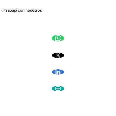
s
Trabajá con nosotros
amiento económico
miento financiero