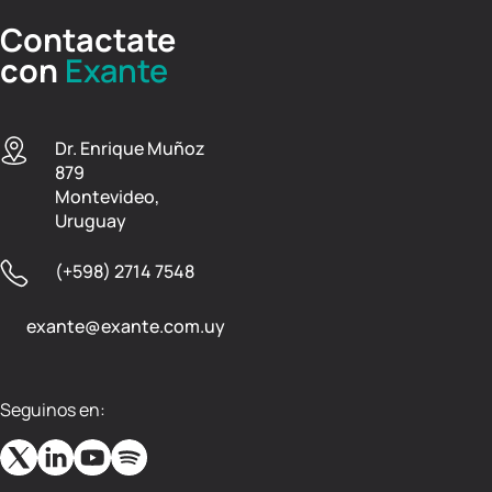
Contactate
con
Exante
Dr. Enrique Muñoz
879
Montevideo,
Uruguay
(+598) 2714 7548
exante@exante.com.uy
Seguinos en: