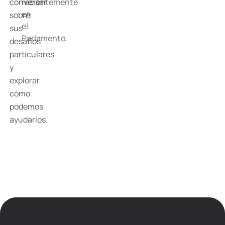
recientemente
conversar
en
sobre
el
sus
Parlamento.
desafíos
particulares
y
explorar
cómo
podemos
ayudarlos.