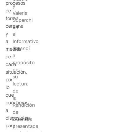
procesos
y
de
Valeria
forma
Superchi
cercana
en
y
el
Informativo
a
Sarandí
medida
a
de
propósito
cada
de
situación,
su
por
lectura
lo
de
que
la
quedamos
Rendición
a
de
disposición
Cuentas
para
presentada