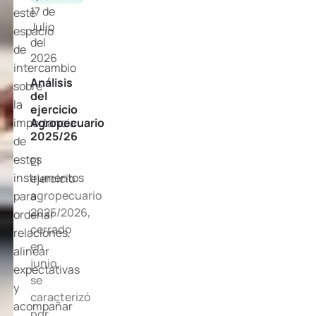
17 de
este
Julio
espacio
del
de
2026
intercambio
Análisis
sobre
del
la
ejercicio
Agropecuario
importancia
2025/26
de
estos
El
instrumentos
ejercicio
agropecuario
para
2025/2026,
ordenar
cerrado
relaciones,
en
alinear
junio,
expectativas
se
y
caracterizó
acompañar
por