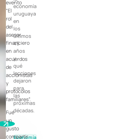
evento
economía
“
El
uruguaya
rol
en
del
los
asesor
últimos
financiero
45
en
años
y
acuerdos
qué
de
lecciones
accionistas
dejaron
y
para
protocolos
las
familiares
”.
próximas
décadas.
Fue
un
gusto
compartir
Economía