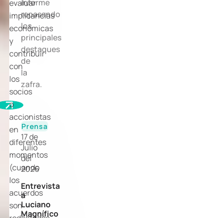
informe
evaluar
repasando
implicancias
los
económicas
principales
y
destaques
contribuir
de
con
la
los
zafra.
socios
o
accionistas
Prensa
en
17 de
diferentes
Julio
momentos
del
(cuando
2026
los
Entrevista
acuerdos
a
Luciano
son
Magnífico