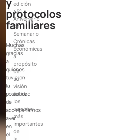
y
edición
protocolos
45°
Aniversario
familiares
del
Semanario
Crónicas
Muchas
Económicas
gracias
a
a
propósito
quienes
de
tuvieron
su
la
visión
posibilidad
sobre
los
de
cambios
acompañarnos
más
ayer
importantes
en
de
el
la