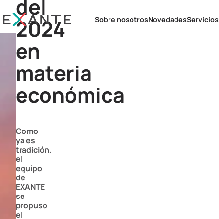
del
Sobre nosotros
Novedades
Servicio
2024
en
Asesor
Asesora
materia
económica
Como
ya es
tradición,
el
equipo
de
EXANTE
se
propuso
el