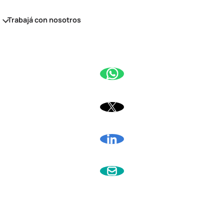
s
Trabajá con nosotros
amiento económico
miento financiero