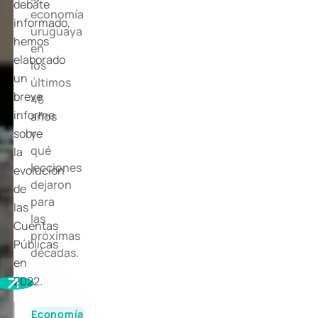
debate
economía
informado,
uruguaya
hemos
en
elaborado
los
un
últimos
breve
45
informe
años
sobre
y
qué
la
lecciones
evolución
dejaron
de
para
las
las
Cuentas
próximas
Públicas
décadas.
en
2022.
Economía