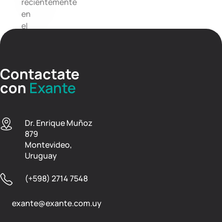
recientemente
en
el
Parlamento.
Contactate
con
Exante
Dr. Enrique Muñoz
879
Montevideo,
Uruguay
(+598) 2714 7548
exante@exante.com.uy