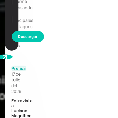
informe
repasando
los
principales
destaques
de
Descargar
la
zafra.
Prensa
17 de
Julio
del
2026
Entrevista
a
Luciano
Magnífico