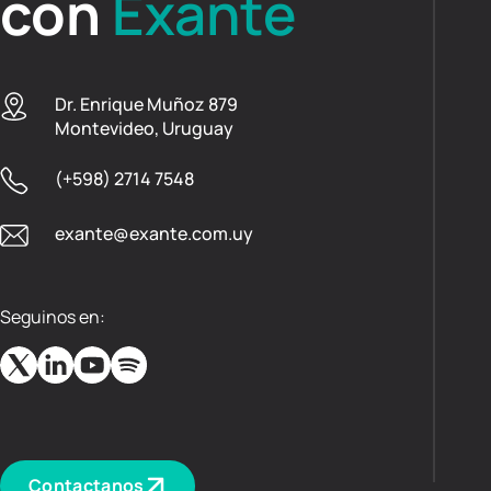
con
Exante
Dr. Enrique Muñoz 879
Montevideo, Uruguay
(+598) 2714 7548
exante@exante.com.uy
Seguinos en:
Contactanos