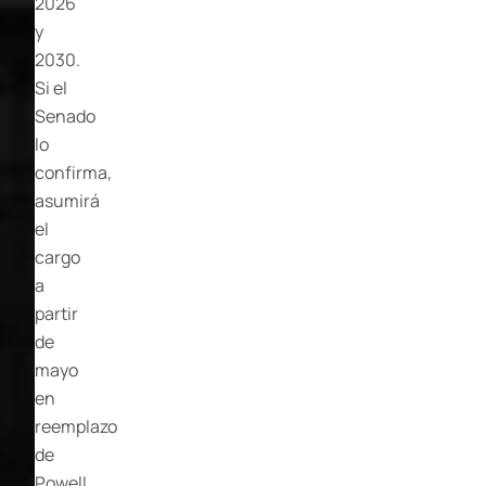
2026
y
2030.
Si el
Senado
lo
confirma,
asumirá
el
cargo
a
partir
de
mayo
en
reemplazo
de
Powell.