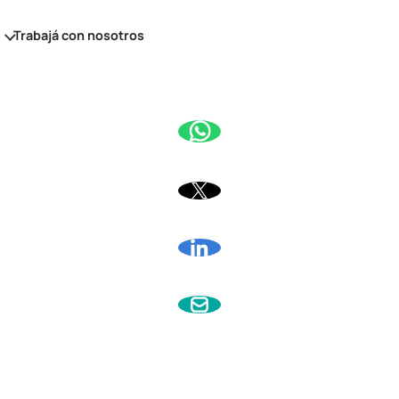
s
Trabajá con nosotros
amiento económico
miento financiero