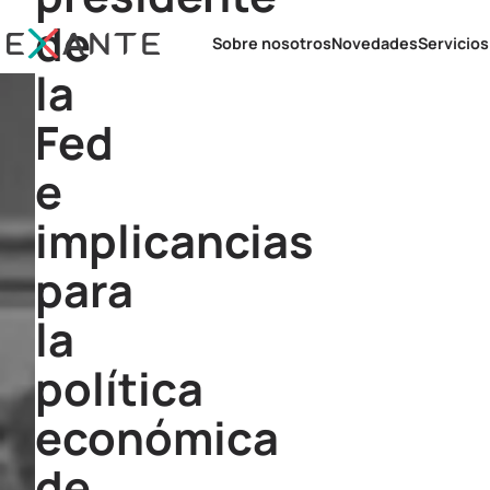
de
Sobre nosotros
Novedades
Servicio
la
Asesor
Fed
Asesora
e
implicancias
para
la
política
económica
de