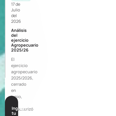
17 de
Julio
del
2026
Análisis
del
ejercicio
Agropecuario
2025/26
El
ejercicio
agropecuario
2025/2026,
cerrado
en
junio,
se
Ingresá
caracterizó
tu
por