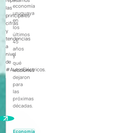
repasamos
economía
las
uruguaya
principales
en
cifras
los
y
últimos
tendencias
45
a
años
nivel
y
de
qué
#AutosEléctricos.
lecciones
dejaron
para
las
próximas
décadas.
Economía