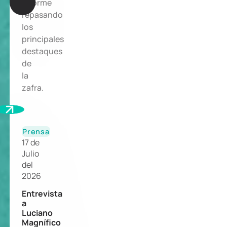
informe
repasando
los
principales
destaques
de
la
zafra.
Prensa
17 de
Julio
del
2026
Entrevista
a
Luciano
Magnífico